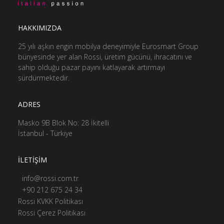
HAKKIMIZDA
25 yılı aşkın engin mobilya deneyimiyle Eurosmart Group
bünyesinde yer alan Rossi, üretim gücünü, ihracatını ve
sahip olduğu pazar payını katlayarak artırmayı
sürdürmektedir.
ADRES
Masko 9B Blok No: 28 İkitelli
İstanbul - Türkiye
İLETİŞİM
info@rossi.com.tr
+90 212 675 24 34
Rossi KVKK Politikası
Rossi Çerez Politikası