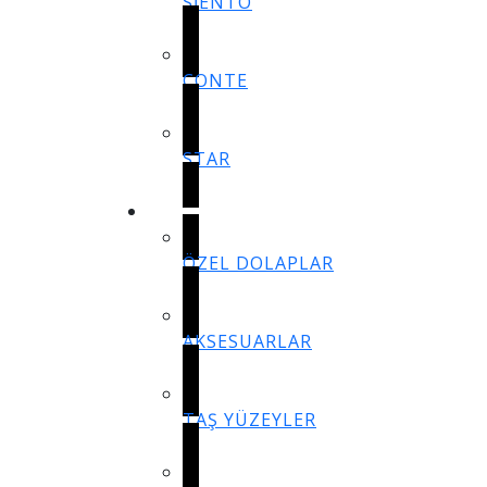
SİENTO
CONTE
STAR
BİLEŞENLER
ÖZEL DOLAPLAR
AKSESUARLAR
TAŞ YÜZEYLER