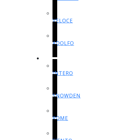
VELOCE
ADOLFO
ÇOCUK ODASI
INTERO
SNOWDEN
ROME