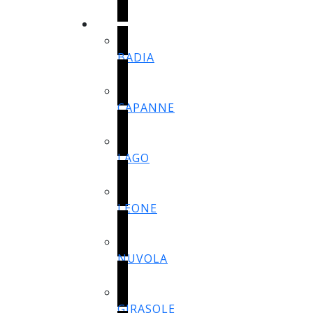
YATAK ODASI
BADIA
CAPANNE
LAGO
LEONE
NUVOLA
GIRASOLE