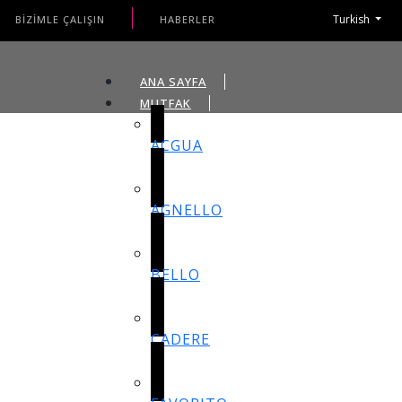
Turkish
BİZİMLE ÇALIŞIN
HABERLER
ANA SAYFA
MUTFAK
ACGUA
AGNELLO
BELLO
CADERE