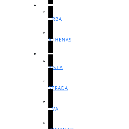
SALON
URBA
ATHENAS
BANYO
VISTA
STRADA
UVA