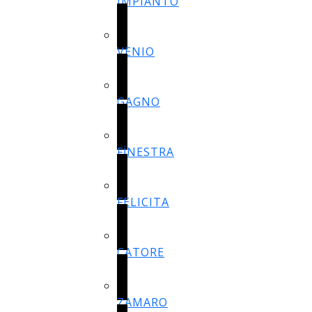
IMPIANTO
VENIO
GAGNO
FİNESTRA
FELICITA
CATORE
ZAMARO