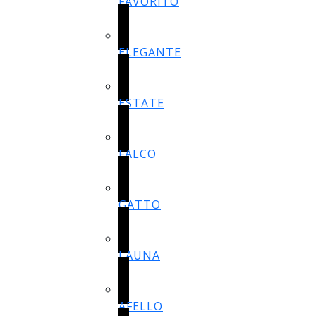
FAVORITO
ELEGANTE
ESTATE
FALCO
GATTO
LAUNA
AFELLO