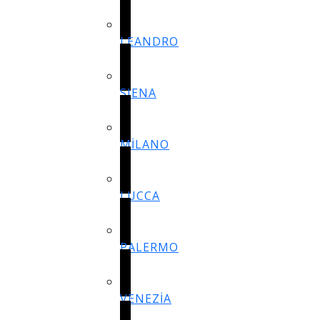
LEANDRO
SIENA
MİLANO
LUCCA
PALERMO
VENEZİA