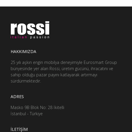
HAKKIMIZDA
25 yılı aşkın engin mobilya deneyimiyle Eurosmart Group
bünyesinde yer alan Rossi, üretim gücünü, ihracatını ve
sahip olduğu pazar payını katlayarak artırmayı
sürdürmektedir.
ADRES
Masko 9B Blok No: 28 İkitelli
İstanbul - Türkiye
İLETİŞİM