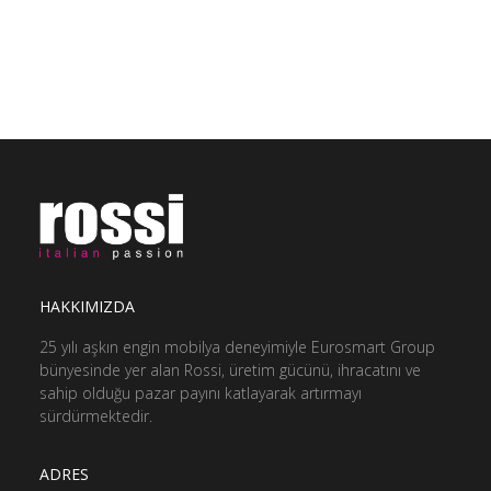
GÖNDER
HAKKIMIZDA
25 yılı aşkın engin mobilya deneyimiyle Eurosmart Group
bünyesinde yer alan Rossi, üretim gücünü, ihracatını ve
sahip olduğu pazar payını katlayarak artırmayı
sürdürmektedir.
ADRES